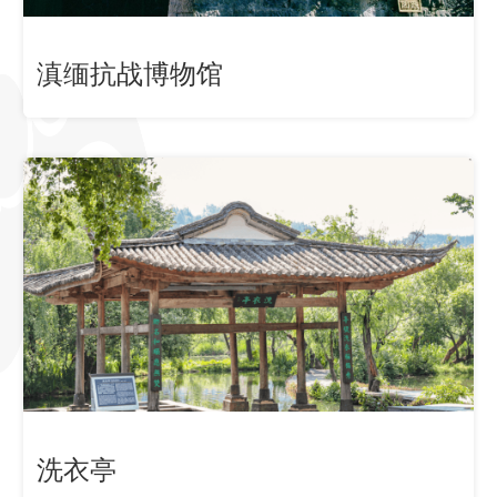
滇缅抗战博物馆
洗衣亭