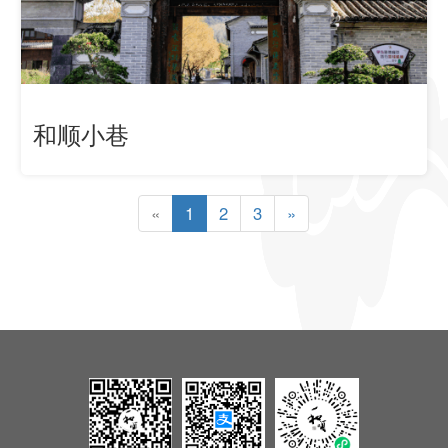
和顺小巷
«
1
2
3
»