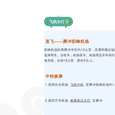
飞机出行
直飞——腾冲驼峰机场
驼峰机场距离腾冲市区约13公里，
距离和顺古镇
选择驾车、出租车，机场班车、机场营运车等前往
场专线，全程18公里，票价5元/人。
中转换乘
1.昆明长水机场
飞机中转
至腾冲驼峰机场约1
2.德宏芒市机场
换乘客运大巴
至腾冲