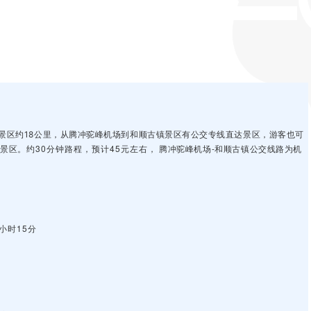
景区约18公里，从腾冲驼峰机场到和顺古镇景区有公交专线直达景区，游客也可
约30分钟路程
，预计45元左右，
腾冲驼峰机场-和顺古镇公交线路为机
景区。
小时15分