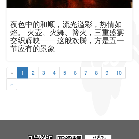
夜色中的和顺，流光溢彩，热情如
焰。 火壶、火舞、篝火，三重盛宴
交织辉映—— 这般欢腾，方是五一
节应有的景象
«
1
2
3
4
5
6
7
8
9
10
»