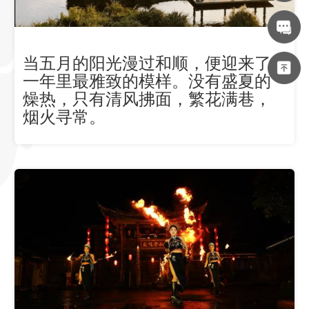
当五月的阳光漫过和顺，便迎来了
一年里最雅致的模样。没有盛夏的
燥热，只有清风拂面，繁花满巷，
烟火寻常。