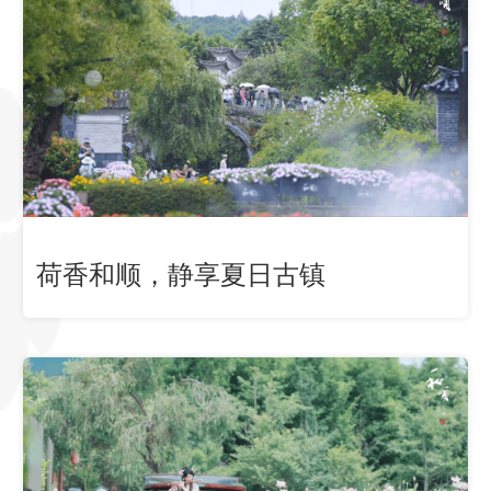
荷香和顺，静享夏日古镇