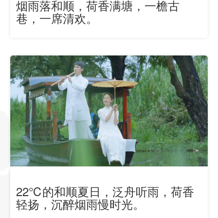
烟雨落和顺，荷香满塘，一檐古
巷，一席清欢。
22℃的和顺夏日，泛舟听雨，荷香
轻扬，沉醉烟雨慢时光。