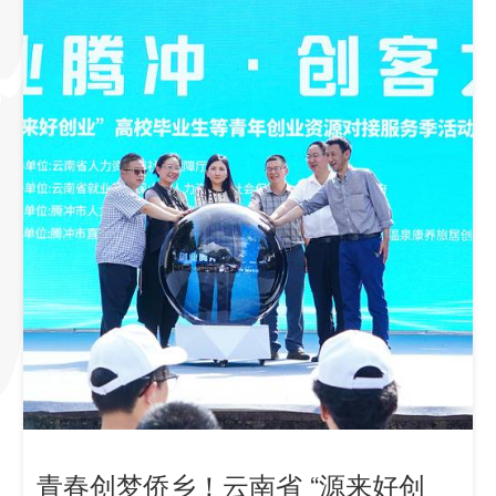
青春创梦侨乡！云南省 “源来好创