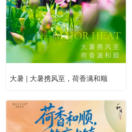
大暑 | 大暑携风至，荷香满和顺