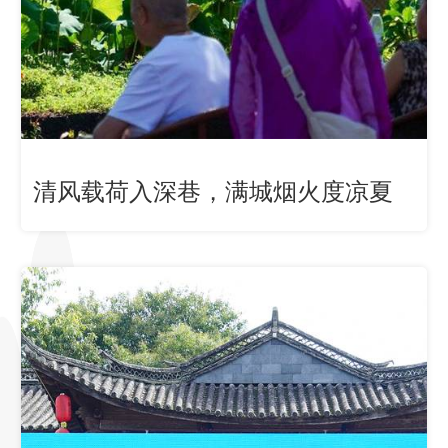
清风载荷入深巷，满城烟火度凉夏