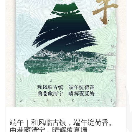
端午｜和风临古镇，端午绽荷香。
曲巷藏清宁，晴辉覆夏塘。