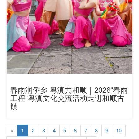
春雨润侨乡 粤滇共和顺｜2026“春雨
工程”粤滇文化交流活动走进和顺古
镇
«
1
2
3
4
5
6
7
8
9
10