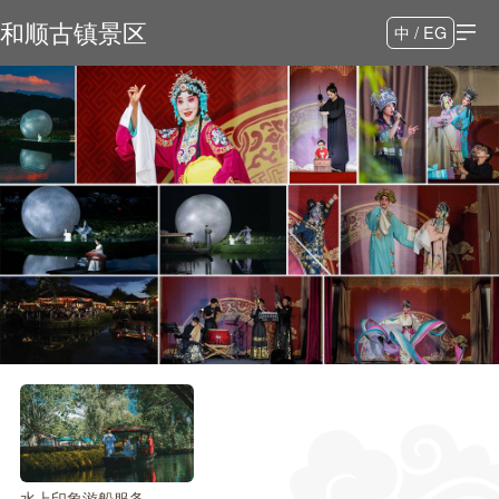
和顺古镇景区
中 / EG