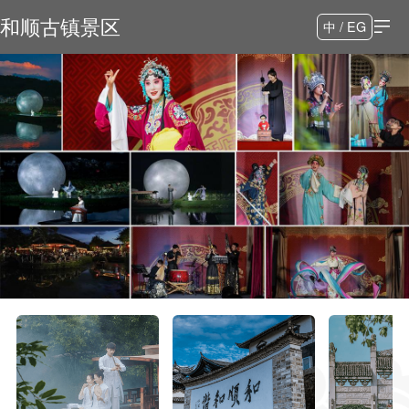
和顺古镇景区
中 / EG